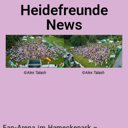
Heidefreunde
News
©Alex Talash
©Alex Talash
Fan-Arena im Hameckepark –