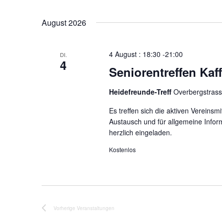
A
.
n
S
August 2026
s
u
i
c
c
4 August : 18:30
-
21:00
DI.
h
4
h
Seniorentreffen Kaff
e
t
n
Heidefreunde-Treff
Overbergstras
e
a
c
n
Es treffen sich die aktiven Verein
h
Austausch und für allgemeine Inform
,
herzlich eingeladen.
V
N
e
Kostenlos
a
r
v
a
i
n
g
s
a
t
Vorherige
Veranstaltungen
a