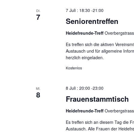
a
u
l
l
7 Juli : 18:30
-
21:00
DI.
m
ü
7
t
Seniorentreffen
w
s
u
ä
s
n
Heidefreunde-Treff
Overbergstras
h
e
g
l
l
Es treffen sich die aktiven Verein
e
e
w
Austausch und für allgemeine Inform
n
o
herzlich eingeladen.
n
.
r
S
Kostenlos
t
u
e
c
i
8 Juli : 20:00
-
23:00
MI.
h
8
n
Frauenstammtisch
e
g
u
e
Heidefreunde-Treff
Overbergstras
n
b
Es treffen sich an diesem Tag die
e
d
Austausch. Alle Frauen der Heidefr
n