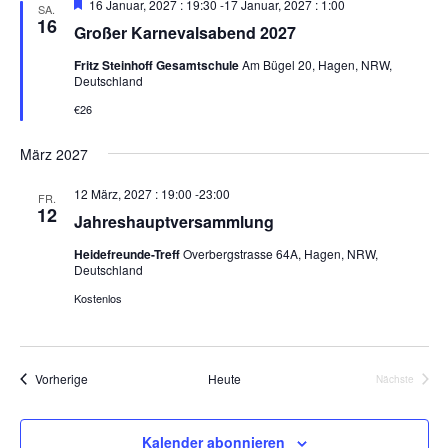
H
16 Januar, 2027 : 19:30
-
17 Januar, 2027 : 1:00
SA.
u
t
e
e
16
Großer Karnevalsabend 2027
r
n
u
n
v
g
Fritz Steinhoff Gesamtschule
Am Bügel 20, Hagen, NRW,
o
n
.
Deutschland
r
A
g
g
€26
n
e
e
h
s
o
März 2027
n
i
b
e
S
c
12 März, 2027 : 19:00
-
23:00
n
FR.
u
12
h
Jahreshauptversammlung
t
c
Heidefreunde-Treff
Overbergstrasse 64A, Hagen, NRW,
e
h
Deutschland
n
e
Kostenlos
-
u
N
n
a
d
Veranstaltungen
Vorherige
Heute
Nächste
v
Veranstalt
A
i
n
g
Kalender abonnieren